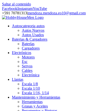
Saltar al contenido
Facebook
Instagram
YouTube
+591 70781313
|
mendoza.mendoza.eo10@gmail.com
Autos
categoria autos
Autos Nuevos
Autos Usados
Baterias & Cargadores
Baterías
Cargadores
Electrónicos
Motores
Esc
Servos
Cables
Electrónica
Llantas
Escala 1/8
Escala 1/10
Escala 1/16, 1/14
Mantenimiento y Herramientas
Herramientas
Grasas y Aceites
Pegamentos y Pinturas