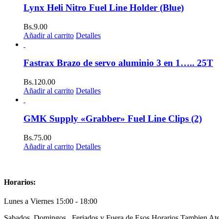
Lynx Heli Nitro Fuel Line Holder (Blue)
Bs.
9.00
Añadir al carrito
Detalles
Fastrax Brazo de servo aluminio 3 en 1….. 25T
Bs.
120.00
Añadir al carrito
Detalles
GMK Supply «Grabber» Fuel Line Clips (2)
Bs.
75.00
Añadir al carrito
Detalles
Horarios:
Lunes a Viernes 15:00 - 18:00
Sabados, Domingos , Feriados y Fuera de Esos Horarios Tambien Ate