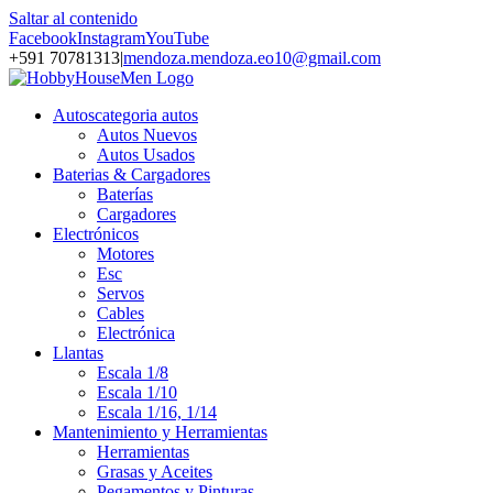
Saltar al contenido
Facebook
Instagram
YouTube
+591 70781313
|
mendoza.mendoza.eo10@gmail.com
Autos
categoria autos
Autos Nuevos
Autos Usados
Baterias & Cargadores
Baterías
Cargadores
Electrónicos
Motores
Esc
Servos
Cables
Electrónica
Llantas
Escala 1/8
Escala 1/10
Escala 1/16, 1/14
Mantenimiento y Herramientas
Herramientas
Grasas y Aceites
Pegamentos y Pinturas