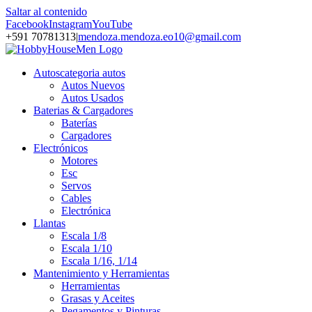
Saltar al contenido
Facebook
Instagram
YouTube
+591 70781313
|
mendoza.mendoza.eo10@gmail.com
Autos
categoria autos
Autos Nuevos
Autos Usados
Baterias & Cargadores
Baterías
Cargadores
Electrónicos
Motores
Esc
Servos
Cables
Electrónica
Llantas
Escala 1/8
Escala 1/10
Escala 1/16, 1/14
Mantenimiento y Herramientas
Herramientas
Grasas y Aceites
Pegamentos y Pinturas