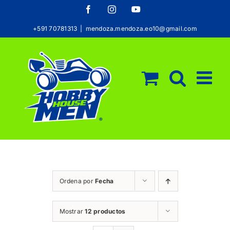
Saltar
Facebook
Instagram
YouTube
al
+591 70781313
|
mendoza.mendoza.eo10@gmail.com
contenido
Ordena por
Fecha
Mostrar
12 productos