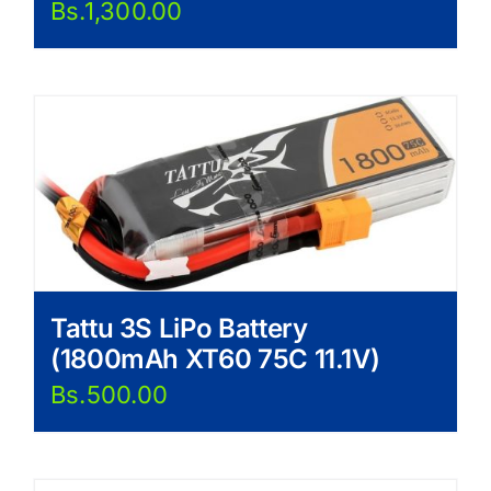
Bs.
1,300.00
Tattu 3S LiPo Battery
(1800mAh XT60 75C 11.1V)
Bs.
500.00