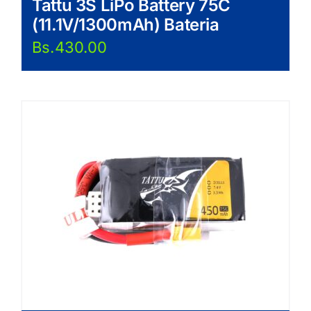
Tattu 3S LiPo Battery 75C
(11.1V/1300mAh) Bateria
Bs.
430.00