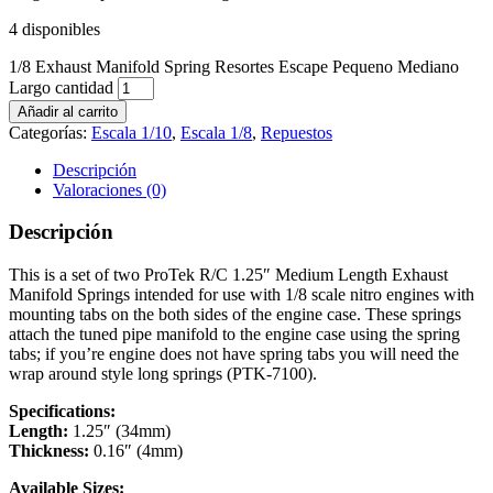
4 disponibles
1/8 Exhaust Manifold Spring Resortes Escape Pequeno Mediano
Largo cantidad
Añadir al carrito
Categorías:
Escala 1/10
,
Escala 1/8
,
Repuestos
Descripción
Valoraciones (0)
Descripción
This is a set of two ProTek R/C 1.25″ Medium Length Exhaust
Manifold Springs intended for use with 1/8 scale nitro engines with
mounting tabs on the both sides of the engine case. These springs
attach the tuned pipe manifold to the engine case using the spring
tabs; if you’re engine does not have spring tabs you will need the
wrap around style long springs (PTK-7100).
Specifications:
Length:
1.25″ (34mm)
Thickness:
0.16″ (4mm)
Available Sizes: