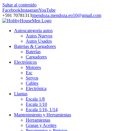
Saltar al contenido
Facebook
Instagram
YouTube
+591 70781313
|
mendoza.mendoza.eo10@gmail.com
Autos
categoria autos
Autos Nuevos
Autos Usados
Baterias & Cargadores
Baterías
Cargadores
Electrónicos
Motores
Esc
Servos
Cables
Electrónica
Llantas
Escala 1/8
Escala 1/10
Escala 1/16, 1/14
Mantenimiento y Herramientas
Herramientas
Grasas y Aceites
Pegamentos y Pinturas