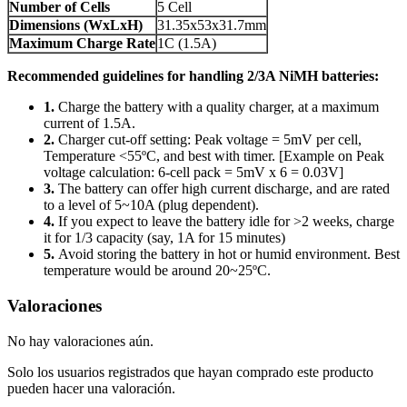
Number of Cells
5 Cell
Dimensions (WxLxH)
31.35x53x31.7mm
Maximum Charge Rate
1C (1.5A)
Recommended guidelines for handling 2/3A NiMH batteries:
1.
Charge the battery with a quality charger, at a maximum
current of 1.5A.
2.
Charger cut-off setting: Peak voltage = 5mV per cell,
Temperature <55ºC, and best with timer. [Example on Peak
voltage calculation: 6-cell pack = 5mV x 6 = 0.03V]
3.
The battery can offer high current discharge, and are rated
to a level of 5~10A (plug dependent).
4.
If you expect to leave the battery idle for >2 weeks, charge
it for 1/3 capacity (say, 1A for 15 minutes)
5.
Avoid storing the battery in hot or humid environment. Best
temperature would be around 20~25ºC.
Valoraciones
No hay valoraciones aún.
Solo los usuarios registrados que hayan comprado este producto
pueden hacer una valoración.