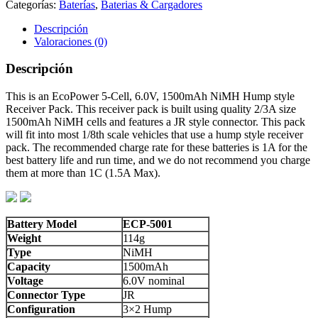
Categorías:
Baterías
,
Baterias & Cargadores
6.0V
NiMH
Descripción
Hump
Valoraciones (0)
Receiver
Pack
Descripción
(1500mAh)
Bateria
This is an EcoPower 5-Cell, 6.0V, 1500mAh NiMH Hump style
cantidad
Receiver Pack. This receiver pack is built using quality 2/3A size
1500mAh NiMH cells and features a JR style connector. This pack
will fit into most 1/8th scale vehicles that use a hump style receiver
pack. The recommended charge rate for these batteries is 1A for the
best battery life and run time, and we do not recommend you charge
them at more than 1C (1.5A Max).
Battery Model
ECP-5001
Weight
114g
Type
NiMH
Capacity
1500mAh
Voltage
6.0V nominal
Connector Type
JR
Configuration
3×2 Hump