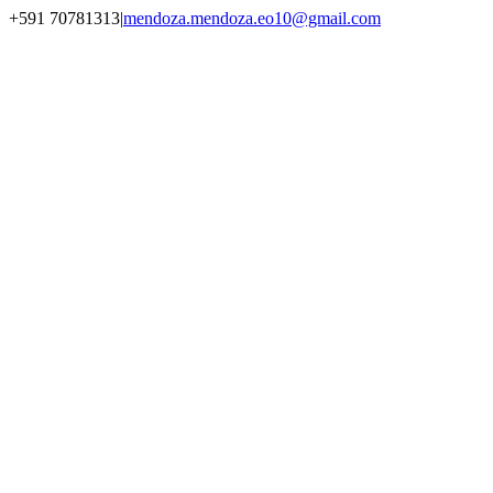
Saltar
Facebook
Instagram
YouTube
+591 70781313
|
mendoza.mendoza.eo10@gmail.com
al
contenido