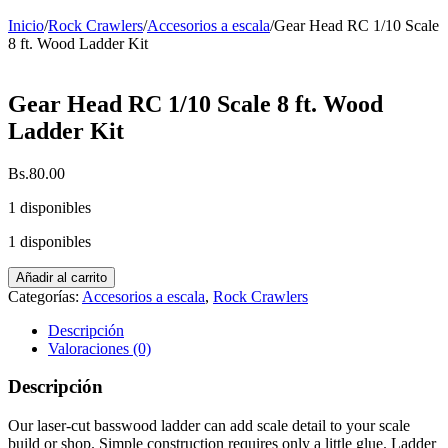
Inicio
/
Rock Crawlers
/
Accesorios a escala
/
Gear Head RC 1/10 Scale
8 ft. Wood Ladder Kit
Gear Head RC 1/10 Scale 8 ft. Wood
Ladder Kit
Bs.
80.00
1 disponibles
1 disponibles
Gear
Añadir al carrito
Head
Categorías:
Accesorios a escala
,
Rock Crawlers
RC
1/10
Descripción
Scale
Valoraciones (0)
8
ft.
Descripción
Wood
Ladder
Our laser-cut basswood ladder can add scale detail to your scale
Kit
build or shop. Simple construction requires only a little glue. Ladder