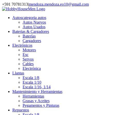
Saltar
Facebook
Instagram
YouTube
+591 70781313
|
mendoza.mendoza.eo10@gmail.com
al
contenido
Autos
categoria autos
Autos Nuevos
Autos Usados
Baterias & Cargadores
Baterías
Cargadores
Electrónicos
Motores
Esc
Servos
Cables
Electrónica
Llantas
Escala 1/8
Escala 1/10
Escala 1/16, 1/14
Mantenimiento y Herramientas
Herramientas
Grasas y Aceites
Pegamentos y Pinturas
Repuestos
Escala 1/8