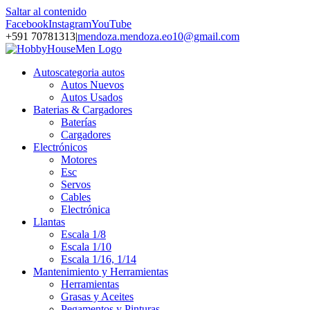
Saltar al contenido
Facebook
Instagram
YouTube
+591 70781313
|
mendoza.mendoza.eo10@gmail.com
Autos
categoria autos
Autos Nuevos
Autos Usados
Baterias & Cargadores
Baterías
Cargadores
Electrónicos
Motores
Esc
Servos
Cables
Electrónica
Llantas
Escala 1/8
Escala 1/10
Escala 1/16, 1/14
Mantenimiento y Herramientas
Herramientas
Grasas y Aceites
Pegamentos y Pinturas