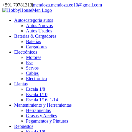
Saltar
Facebook
Instagram
YouTube
+591 70781313
|
mendoza.mendoza.eo10@gmail.com
al
contenido
Autos
categoria autos
Autos Nuevos
Autos Usados
Baterias & Cargadores
Baterías
Cargadores
Electrónicos
Motores
Esc
Servos
Cables
Electrónica
Llantas
Escala 1/8
Escala 1/10
Escala 1/16, 1/14
Mantenimiento y Herramientas
Herramientas
Grasas y Aceites
Pegamentos y Pinturas
Repuestos
Escala 1/8