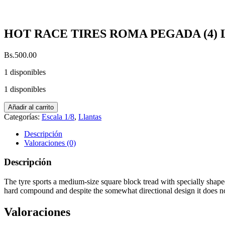
HOT RACE TIRES ROMA PEGADA (4) L
Bs.
500.00
1 disponibles
1 disponibles
HOT
Añadir al carrito
RACE
Categorías:
Escala 1/8
,
Llantas
TIRES
ROMA
Descripción
PEGADA
Valoraciones (0)
(4)
Llantas
Descripción
cantidad
The tyre sports a medium-size square block tread with specially shap
hard compound and despite the somewhat directional design it does not
Valoraciones