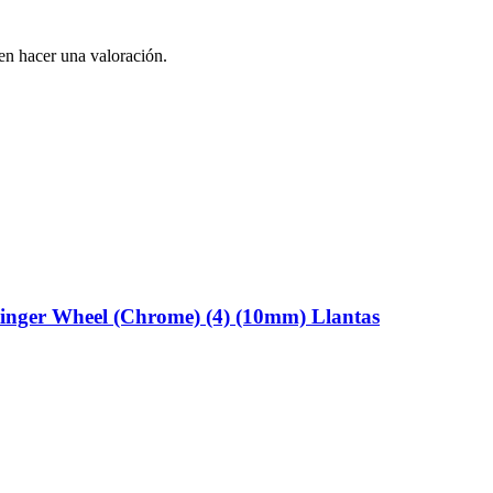
en hacer una valoración.
inger Wheel (Chrome) (4) (10mm) Llantas