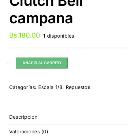
Clutch Bell
campana
Bs.
180.00
1 disponibles
AÑADIR AL CARRITO
Losi
12T
High
Categorías:
Escala 1/8
,
Repuestos
Endurance
Clutch
Bell
campana
Descripción
cantidad
Valoraciones (0)