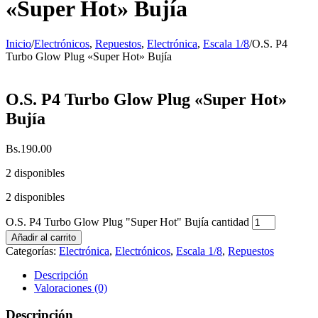
«Super Hot» Bujía
Inicio
/
Electrónicos
,
Repuestos
,
Electrónica
,
Escala 1/8
/
O.S. P4
Turbo Glow Plug «Super Hot» Bujía
O.S. P4 Turbo Glow Plug «Super Hot»
Bujía
Bs.
190.00
2 disponibles
2 disponibles
O.S. P4 Turbo Glow Plug "Super Hot" Bujía cantidad
Añadir al carrito
Categorías:
Electrónica
,
Electrónicos
,
Escala 1/8
,
Repuestos
Descripción
Valoraciones (0)
Descripción