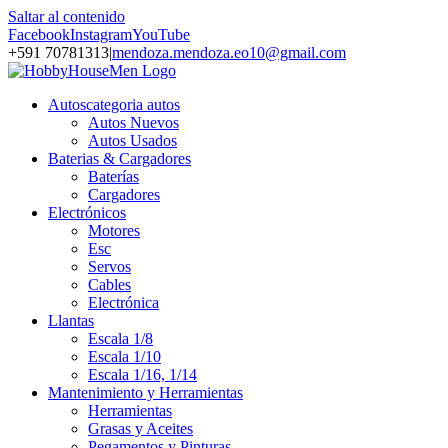
Saltar al contenido
Facebook
Instagram
YouTube
+591 70781313
|
mendoza.mendoza.eo10@gmail.com
Autos
categoria autos
Autos Nuevos
Autos Usados
Baterias & Cargadores
Baterías
Cargadores
Electrónicos
Motores
Esc
Servos
Cables
Electrónica
Llantas
Escala 1/8
Escala 1/10
Escala 1/16, 1/14
Mantenimiento y Herramientas
Herramientas
Grasas y Aceites
Pegamentos y Pinturas