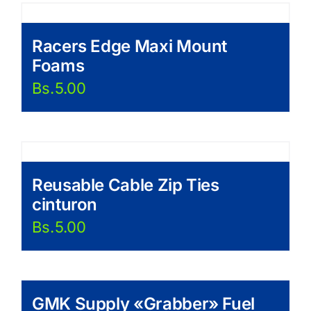
Racers Edge Maxi Mount
Foams
Bs.
5.00
Reusable Cable Zip Ties
cinturon
Bs.
5.00
GMK Supply «Grabber» Fuel