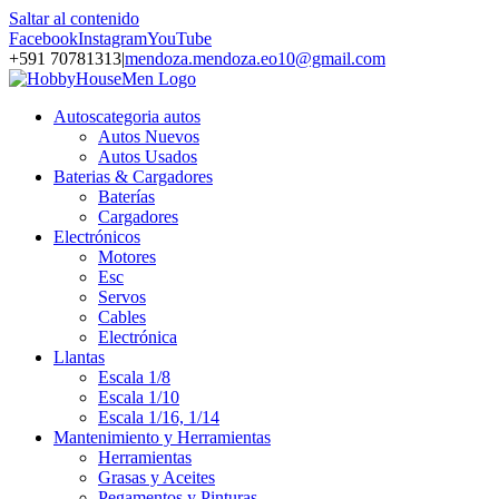
Saltar al contenido
Facebook
Instagram
YouTube
+591 70781313
|
mendoza.mendoza.eo10@gmail.com
Autos
categoria autos
Autos Nuevos
Autos Usados
Baterias & Cargadores
Baterías
Cargadores
Electrónicos
Motores
Esc
Servos
Cables
Electrónica
Llantas
Escala 1/8
Escala 1/10
Escala 1/16, 1/14
Mantenimiento y Herramientas
Herramientas
Grasas y Aceites
Pegamentos y Pinturas