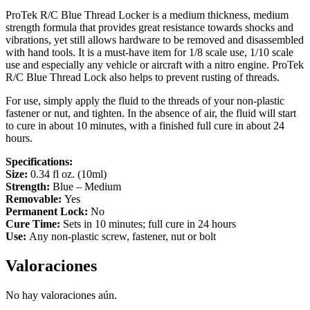
ProTek R/C Blue Thread Locker is a medium thickness, medium
strength formula that provides great resistance towards shocks and
vibrations, yet still allows hardware to be removed and disassembled
with hand tools. It is a must-have item for 1/8 scale use, 1/10 scale
use and especially any vehicle or aircraft with a nitro engine. ProTek
R/C Blue Thread Lock also helps to prevent rusting of threads.
For use, simply apply the fluid to the threads of your non-plastic
fastener or nut, and tighten. In the absence of air, the fluid will start
to cure in about 10 minutes, with a finished full cure in about 24
hours.
Specifications:
Size:
0.34 fl oz. (10ml)
Strength:
Blue – Medium
Removable:
Yes
Permanent Lock:
No
Cure Time:
Sets in 10 minutes; full cure in 24 hours
Use:
Any non-plastic screw, fastener, nut or bolt
Valoraciones
No hay valoraciones aún.