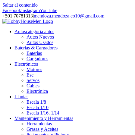
Saltar al contenido
Facebook
Instagram
YouTube
+591 70781313
|
mendoza.mendoza.eo10@gmail.com
Autos
categoria autos
Autos Nuevos
Autos Usados
Baterias & Cargadores
Baterías
Cargadores
Electrónicos
Motores
Esc
Servos
Cables
Electrónica
Llantas
Escala 1/8
Escala 1/10
Escala 1/16, 1/14
Mantenimiento y Herramientas
Herramientas
Grasas y Aceites
Pegamentos y Pinturas