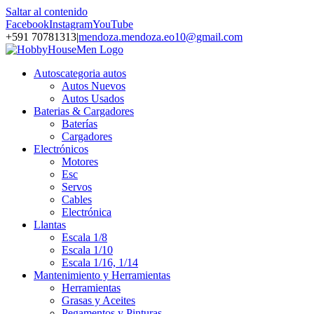
Saltar al contenido
Facebook
Instagram
YouTube
+591 70781313
|
mendoza.mendoza.eo10@gmail.com
Autos
categoria autos
Autos Nuevos
Autos Usados
Baterias & Cargadores
Baterías
Cargadores
Electrónicos
Motores
Esc
Servos
Cables
Electrónica
Llantas
Escala 1/8
Escala 1/10
Escala 1/16, 1/14
Mantenimiento y Herramientas
Herramientas
Grasas y Aceites
Pegamentos y Pinturas