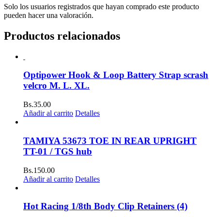
Solo los usuarios registrados que hayan comprado este producto
pueden hacer una valoración.
Productos relacionados
Optipower Hook & Loop Battery Strap scrash
velcro M. L. XL.
Bs.
35.00
Añadir al carrito
Detalles
TAMIYA 53673 TOE IN REAR UPRIGHT
TT-01 / TGS hub
Bs.
150.00
Añadir al carrito
Detalles
Hot Racing 1/8th Body Clip Retainers (4)