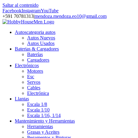
Saltar al contenido
Facebook
Instagram
YouTube
+591 70781313
|
mendoza.mendoza.eo10@gmail.com
Autos
categoria autos
Autos Nuevos
Autos Usados
Baterias & Cargadores
Baterías
Cargadores
Electrónicos
Motores
Esc
Servos
Cables
Electrónica
Llantas
Escala 1/8
Escala 1/10
Escala 1/16, 1/14
Mantenimiento y Herramientas
Herramientas
Grasas y Aceites
Pegamentos y Pinturas