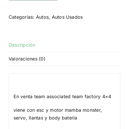
Associated
1/10
Categorías:
Autos
,
Autos Usados
sc10
4x4
team
factory
Descripción
(usado)
cantidad
Valoraciones (0)
Descripción
En venta team associated team factory 4×4
viene con esc y motor mamba monster,
servo, llantas y body bateria