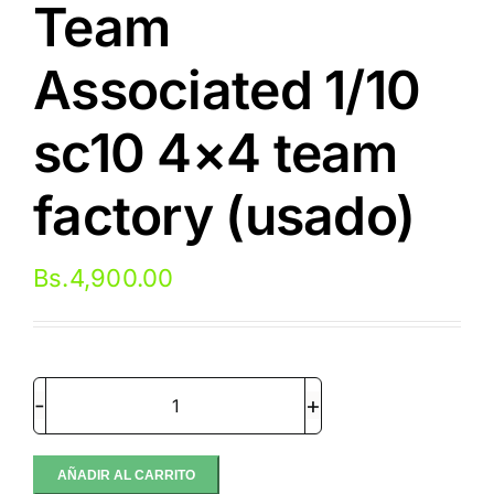
Team
Associated 1/10
sc10 4×4 team
factory (usado)
Bs.
4,900.00
Short
Course
Team
AÑADIR AL CARRITO