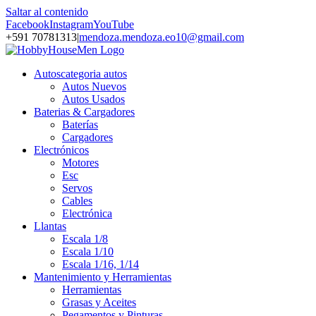
Saltar al contenido
Facebook
Instagram
YouTube
+591 70781313
|
mendoza.mendoza.eo10@gmail.com
Autos
categoria autos
Autos Nuevos
Autos Usados
Baterias & Cargadores
Baterías
Cargadores
Electrónicos
Motores
Esc
Servos
Cables
Electrónica
Llantas
Escala 1/8
Escala 1/10
Escala 1/16, 1/14
Mantenimiento y Herramientas
Herramientas
Grasas y Aceites
Pegamentos y Pinturas