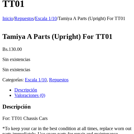
TT01
Inicio
/
Repuestos
/
Escala 1/10
/
Tamiya A Parts (Upright) For TT01
Tamiya A Parts (Upright) For TT01
Bs.
130.00
Sin existencias
Sin existencias
Categorías:
Escala 1/10
,
Repuestos
Descripción
Valoraciones (0)
Descripción
For: TT01 Chassis Cars
*To keep your car in the best condition at all times, replace worn out
parts immediately. Use spare parts for repair and maintenance.