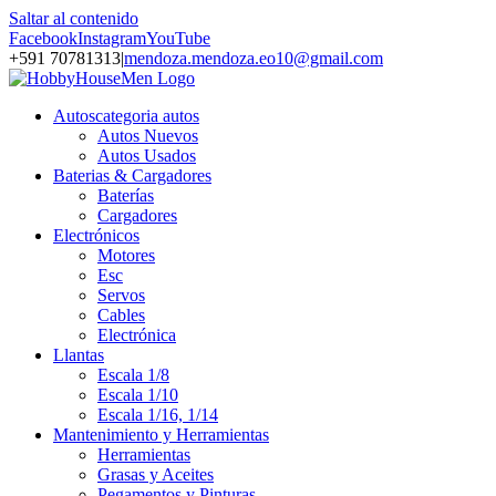
Saltar al contenido
Facebook
Instagram
YouTube
+591 70781313
|
mendoza.mendoza.eo10@gmail.com
Autos
categoria autos
Autos Nuevos
Autos Usados
Baterias & Cargadores
Baterías
Cargadores
Electrónicos
Motores
Esc
Servos
Cables
Electrónica
Llantas
Escala 1/8
Escala 1/10
Escala 1/16, 1/14
Mantenimiento y Herramientas
Herramientas
Grasas y Aceites
Pegamentos y Pinturas