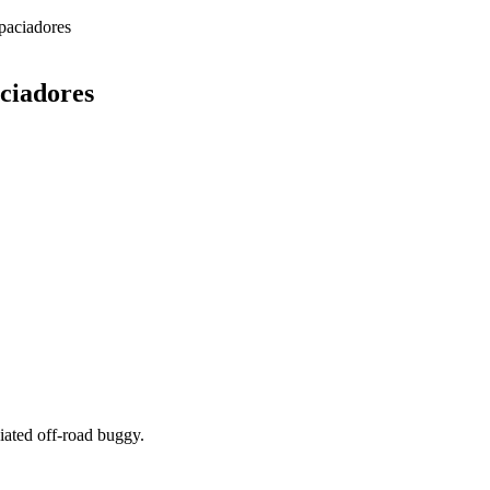
paciadores
ciadores
iated off-road buggy.