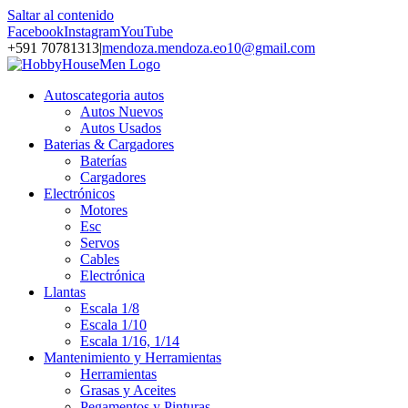
Saltar al contenido
Facebook
Instagram
YouTube
+591 70781313
|
mendoza.mendoza.eo10@gmail.com
Autos
categoria autos
Autos Nuevos
Autos Usados
Baterias & Cargadores
Baterías
Cargadores
Electrónicos
Motores
Esc
Servos
Cables
Electrónica
Llantas
Escala 1/8
Escala 1/10
Escala 1/16, 1/14
Mantenimiento y Herramientas
Herramientas
Grasas y Aceites
Pegamentos y Pinturas