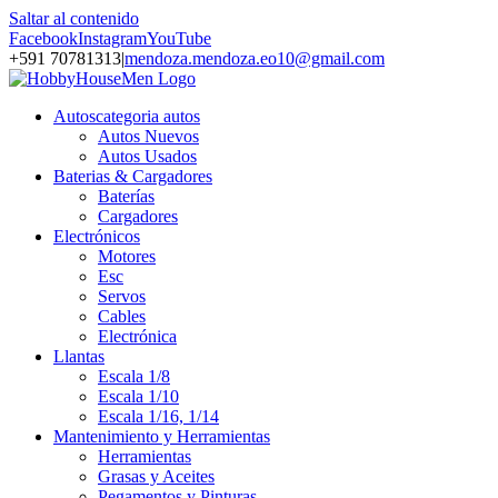
Saltar al contenido
Facebook
Instagram
YouTube
+591 70781313
|
mendoza.mendoza.eo10@gmail.com
Autos
categoria autos
Autos Nuevos
Autos Usados
Baterias & Cargadores
Baterías
Cargadores
Electrónicos
Motores
Esc
Servos
Cables
Electrónica
Llantas
Escala 1/8
Escala 1/10
Escala 1/16, 1/14
Mantenimiento y Herramientas
Herramientas
Grasas y Aceites
Pegamentos y Pinturas