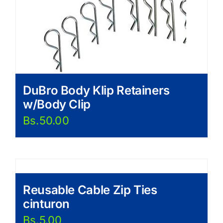
DuBro Body Klip Retainers
w/Body Clip
Bs.
50.00
Reusable Cable Zip Ties
cinturon
Bs.
5.00