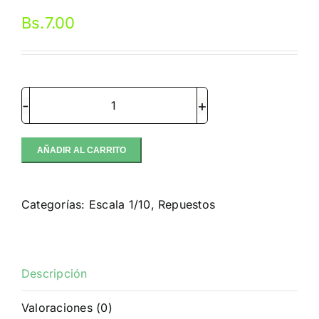
Bs.
7.00
Traxxas
3x12mm
Shoulder
AÑADIR AL CARRITO
Screws
(Ultra
Categorías:
Escala 1/10
,
Repuestos
Shocks)
(6)
cantidad
Descripción
Valoraciones (0)