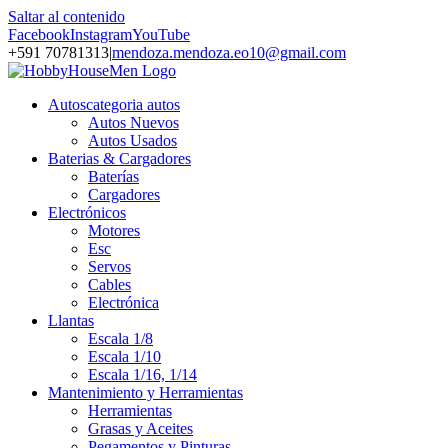
Saltar al contenido
Facebook
Instagram
YouTube
+591 70781313
|
mendoza.mendoza.eo10@gmail.com
Autos
categoria autos
Autos Nuevos
Autos Usados
Baterias & Cargadores
Baterías
Cargadores
Electrónicos
Motores
Esc
Servos
Cables
Electrónica
Llantas
Escala 1/8
Escala 1/10
Escala 1/16, 1/14
Mantenimiento y Herramientas
Herramientas
Grasas y Aceites
Pegamentos y Pinturas