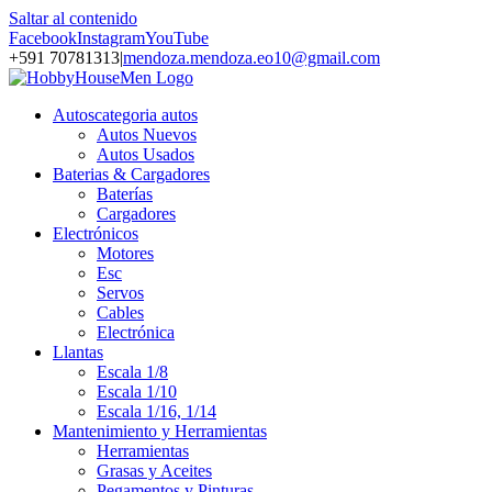
Saltar al contenido
Facebook
Instagram
YouTube
+591 70781313
|
mendoza.mendoza.eo10@gmail.com
Autos
categoria autos
Autos Nuevos
Autos Usados
Baterias & Cargadores
Baterías
Cargadores
Electrónicos
Motores
Esc
Servos
Cables
Electrónica
Llantas
Escala 1/8
Escala 1/10
Escala 1/16, 1/14
Mantenimiento y Herramientas
Herramientas
Grasas y Aceites
Pegamentos y Pinturas