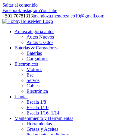
Saltar al contenido
Facebook
Instagram
YouTube
+591 70781313
|
mendoza.mendoza.eo10@gmail.com
Autos
categoria autos
Autos Nuevos
Autos Usados
Baterias & Cargadores
Baterías
Cargadores
Electrónicos
Motores
Esc
Servos
Cables
Electrónica
Llantas
Escala 1/8
Escala 1/10
Escala 1/16, 1/14
Mantenimiento y Herramientas
Herramientas
Grasas y Aceites
Pegamentos y Pinturas