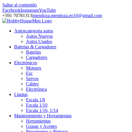
Saltar al contenido
Facebook
Instagram
YouTube
+591 70781313
|
mendoza.mendoza.eo10@gmail.com
Autos
categoria autos
Autos Nuevos
Autos Usados
Baterias & Cargadores
Baterías
Cargadores
Electrónicos
Motores
Esc
Servos
Cables
Electrónica
Llantas
Escala 1/8
Escala 1/10
Escala 1/16, 1/14
Mantenimiento y Herramientas
Herramientas
Grasas y Aceites
Pegamentos y Pinturas