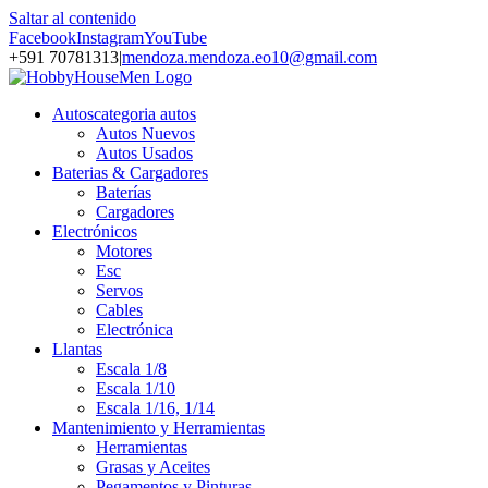
Saltar al contenido
Facebook
Instagram
YouTube
+591 70781313
|
mendoza.mendoza.eo10@gmail.com
Autos
categoria autos
Autos Nuevos
Autos Usados
Baterias & Cargadores
Baterías
Cargadores
Electrónicos
Motores
Esc
Servos
Cables
Electrónica
Llantas
Escala 1/8
Escala 1/10
Escala 1/16, 1/14
Mantenimiento y Herramientas
Herramientas
Grasas y Aceites
Pegamentos y Pinturas