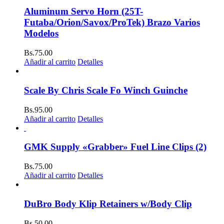
Aluminum Servo Horn (25T-
Futaba/Orion/Savox/ProTek) Brazo Varios
Modelos
Bs.
75.00
Añadir al carrito
Detalles
Scale By Chris Scale Fo Winch Guinche
Bs.
95.00
Añadir al carrito
Detalles
GMK Supply «Grabber» Fuel Line Clips (2)
Bs.
75.00
Añadir al carrito
Detalles
DuBro Body Klip Retainers w/Body Clip
Bs.
50.00