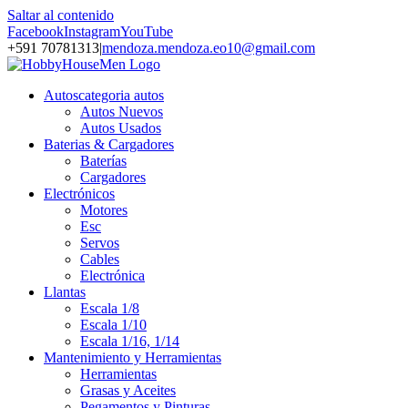
Saltar al contenido
Facebook
Instagram
YouTube
+591 70781313
|
mendoza.mendoza.eo10@gmail.com
Autos
categoria autos
Autos Nuevos
Autos Usados
Baterias & Cargadores
Baterías
Cargadores
Electrónicos
Motores
Esc
Servos
Cables
Electrónica
Llantas
Escala 1/8
Escala 1/10
Escala 1/16, 1/14
Mantenimiento y Herramientas
Herramientas
Grasas y Aceites
Pegamentos y Pinturas