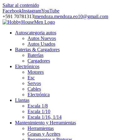
Saltar al contenido
Facebook
Instagram
YouTube
+591 70781313
|
mendoza.mendoza.eo10@gmail.com
Autos
categoria autos
Autos Nuevos
Autos Usados
Baterias & Cargadores
Baterías
Cargadores
Electrónicos
Motores
Esc
Servos
Cables
Electrónica
Llantas
Escala 1/8
Escala 1/10
Escala 1/16, 1/14
Mantenimiento y Herramientas
Herramientas
Grasas y Aceites
Pegamentos y Pinturas