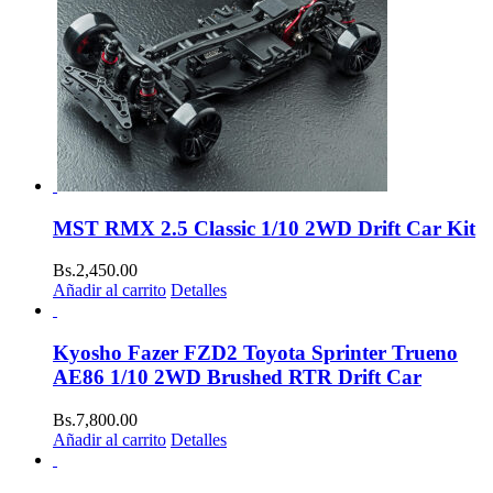
MST RMX 2.5 Classic 1/10 2WD Drift Car Kit
Bs.
2,450.00
Añadir al carrito
Detalles
Kyosho Fazer FZD2 Toyota Sprinter Trueno
AE86 1/10 2WD Brushed RTR Drift Car
Bs.
7,800.00
Añadir al carrito
Detalles