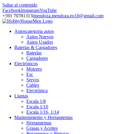
Saltar al contenido
Facebook
Instagram
YouTube
+591 70781313
|
mendoza.mendoza.eo10@gmail.com
Autos
categoria autos
Autos Nuevos
Autos Usados
Baterias & Cargadores
Baterías
Cargadores
Electrónicos
Motores
Esc
Servos
Cables
Electrónica
Llantas
Escala 1/8
Escala 1/10
Escala 1/16, 1/14
Mantenimiento y Herramientas
Herramientas
Grasas y Aceites
Pegamentos y Pinturas