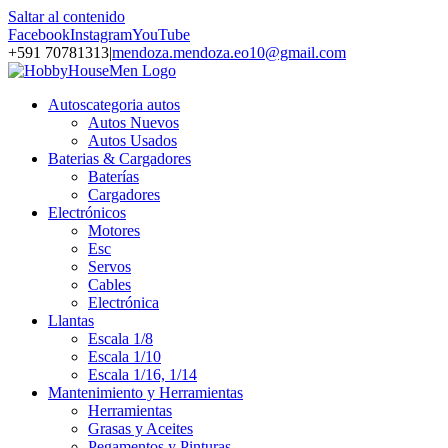
Saltar al contenido
Facebook
Instagram
YouTube
+591 70781313
|
mendoza.mendoza.eo10@gmail.com
Autos
categoria autos
Autos Nuevos
Autos Usados
Baterias & Cargadores
Baterías
Cargadores
Electrónicos
Motores
Esc
Servos
Cables
Electrónica
Llantas
Escala 1/8
Escala 1/10
Escala 1/16, 1/14
Mantenimiento y Herramientas
Herramientas
Grasas y Aceites
Pegamentos y Pinturas