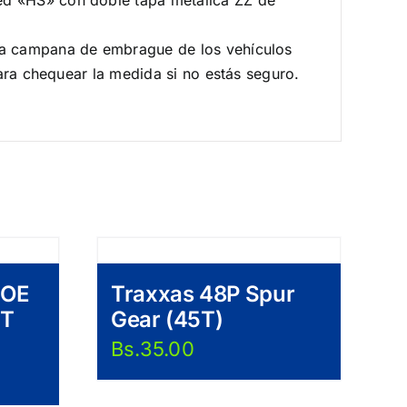
d «HS» con doble tapa metálica ZZ de
la campana de embrague de los vehículos
ara chequear la medida si no estás seguro.
TOE
Traxxas 48P Spur
HT
Gear (45T)
Bs.
35.00