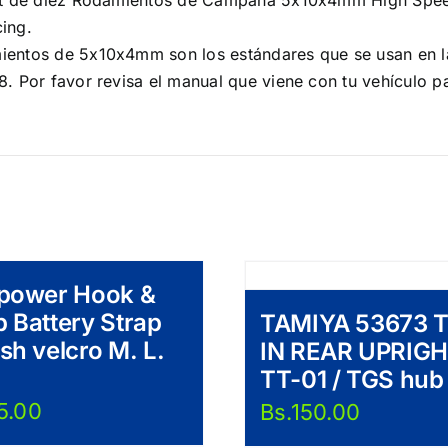
kit de diez Rodamientos de Campana 5x10x4mm High Spee
cing.
ientos de 5x10x4mm son los estándares que se usan en 
8. Por favor revisa el manual que viene con tu vehículo p
ipower Hook &
 Battery Strap
TAMIYA 53673 
sh velcro M. L.
IN REAR UPRIG
TT-01 / TGS hub
5.00
Bs.
150.00