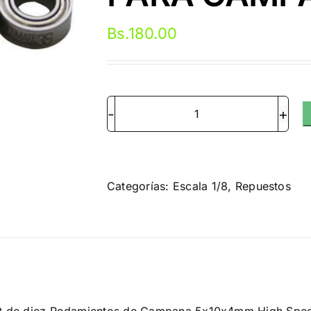
Bs.
180.00
5x10x4mm
KIT
RODAMIENTOS
SELECT
Categorías:
Escala 1/8
,
Repuestos
"HS"
TAPAS
METALICAS
PARA
CAMPANA
ción
(10u.)
cantidad