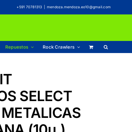
+591 70781313
|
mendoza.mendoza.eo10@gmail.com
Repuestos
Rock Crawlers
IT
OS SELECT
 METALICAS
NA (10u.)