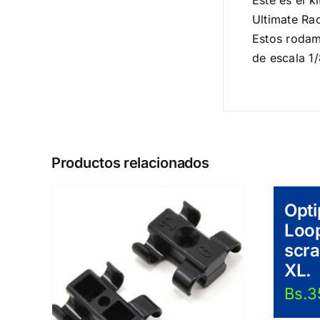
Éste es el 
Ultimate Ra
Estos rodam
de escala 1/
Productos relacionados
Opt
Loop
scra
XL.
Bs.
3