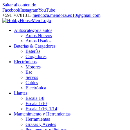
Saltar al contenido
Facebook
Instagram
YouTube
+591 70781313
|
mendoza.mendoza.eo10@gmail.com
Autos
categoria autos
Autos Nuevos
Autos Usados
Baterias & Cargadores
Baterías
Cargadores
Electrónicos
Motores
Esc
Servos
Cables
Electrónica
Llantas
Escala 1/8
Escala 1/10
Escala 1/16, 1/14
Mantenimiento y Herramientas
Herramientas
Grasas y Aceites
Pegamentos y Pinturas