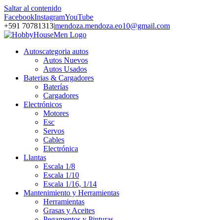
Saltar al contenido
Facebook
Instagram
YouTube
+591 70781313
|
mendoza.mendoza.eo10@gmail.com
Autos
categoria autos
Autos Nuevos
Autos Usados
Baterias & Cargadores
Baterías
Cargadores
Electrónicos
Motores
Esc
Servos
Cables
Electrónica
Llantas
Escala 1/8
Escala 1/10
Escala 1/16, 1/14
Mantenimiento y Herramientas
Herramientas
Grasas y Aceites
Pegamentos y Pinturas