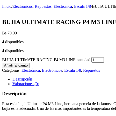
Inicio
/
Electrónicos
,
Repuestos
,
Electrónica
,
Escala 1/8
/
BUJIA ULTI
BUJIA ULTIMATE RACING P4 M3 LIN
Bs.
70.00
4 disponibles
4 disponibles
BUJIA ULTIMATE RACING P4 M3 LINE cantidad
Añadir al carrito
Categorías:
Electrónica
,
Electrónicos
,
Escala 1/8
,
Repuestos
Descripción
Valoraciones (0)
Descripción
Esta es la bujía Ultimate P4 M3 Line, hermana gemela de la famosa O.
bujía es la adecuada. Una de las más importantes es la temperatura de