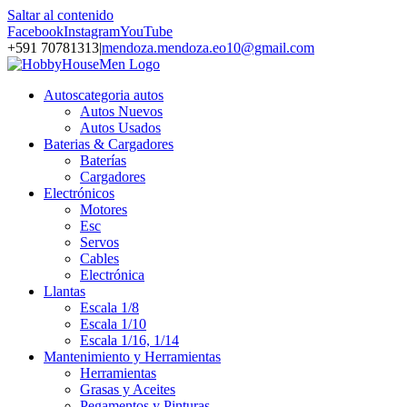
Saltar al contenido
Facebook
Instagram
YouTube
+591 70781313
|
mendoza.mendoza.eo10@gmail.com
Autos
categoria autos
Autos Nuevos
Autos Usados
Baterias & Cargadores
Baterías
Cargadores
Electrónicos
Motores
Esc
Servos
Cables
Electrónica
Llantas
Escala 1/8
Escala 1/10
Escala 1/16, 1/14
Mantenimiento y Herramientas
Herramientas
Grasas y Aceites
Pegamentos y Pinturas