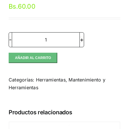
Bs.
60.00
Clutch
Tools
extractor
AÑADIR AL CARRITO
de
Pastillas
Categorías:
Herramientas
,
Mantenimiento y
de
Herramientas
Embrague
cantidad
Productos relacionados