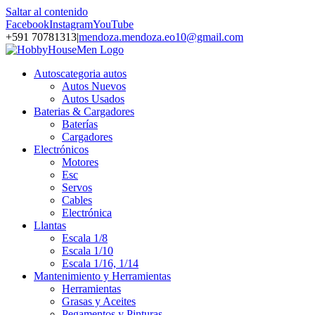
Saltar al contenido
Facebook
Instagram
YouTube
+591 70781313
|
mendoza.mendoza.eo10@gmail.com
Autos
categoria autos
Autos Nuevos
Autos Usados
Baterias & Cargadores
Baterías
Cargadores
Electrónicos
Motores
Esc
Servos
Cables
Electrónica
Llantas
Escala 1/8
Escala 1/10
Escala 1/16, 1/14
Mantenimiento y Herramientas
Herramientas
Grasas y Aceites
Pegamentos y Pinturas