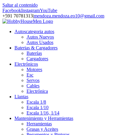
Saltar al contenido
Facebook
Instagram
YouTube
+591 70781313
|
mendoza.mendoza.eo10@gmail.com
Autos
categoria autos
Autos Nuevos
Autos Usados
Baterias & Cargadores
Baterías
Cargadores
Electrónicos
Motores
Esc
Servos
Cables
Electrónica
Llantas
Escala 1/8
Escala 1/10
Escala 1/16, 1/14
Mantenimiento y Herramientas
Herramientas
Grasas y Aceites
Pegamentos y Pinturas