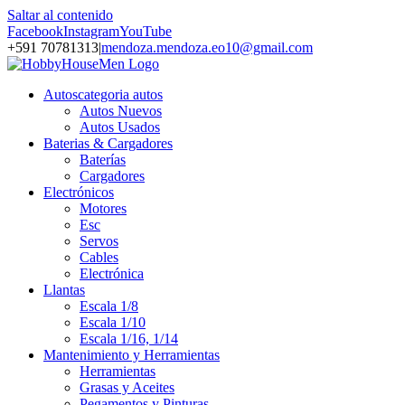
Saltar al contenido
Facebook
Instagram
YouTube
+591 70781313
|
mendoza.mendoza.eo10@gmail.com
Autos
categoria autos
Autos Nuevos
Autos Usados
Baterias & Cargadores
Baterías
Cargadores
Electrónicos
Motores
Esc
Servos
Cables
Electrónica
Llantas
Escala 1/8
Escala 1/10
Escala 1/16, 1/14
Mantenimiento y Herramientas
Herramientas
Grasas y Aceites
Pegamentos y Pinturas