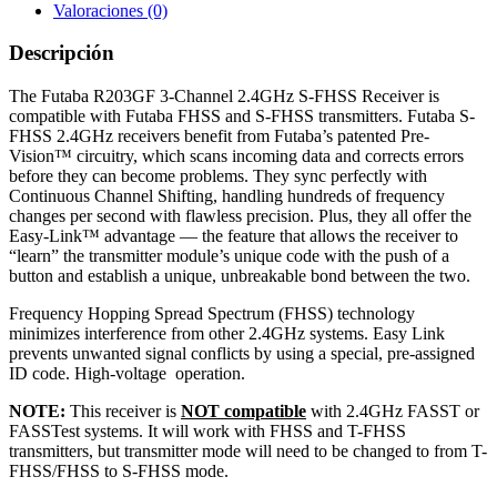
Valoraciones (0)
Descripción
The Futaba R203GF 3-Channel 2.4GHz S-FHSS Receiver is
compatible with Futaba FHSS and S-FHSS transmitters. Futaba S-
FHSS 2.4GHz receivers benefit from Futaba’s patented Pre-
Vision™ circuitry, which scans incoming data and corrects errors
before they can become problems. They sync perfectly with
Continuous Channel Shifting, handling hundreds of frequency
changes per second with flawless precision. Plus, they all offer the
Easy-Link™ advantage — the feature that allows the receiver to
“learn” the transmitter module’s unique code with the push of a
button and establish a unique, unbreakable bond between the two.
Frequency Hopping Spread Spectrum (FHSS) technology
minimizes interference from other 2.4GHz systems. Easy Link
prevents unwanted signal conflicts by using a special, pre-assigned
ID code. High-voltage operation.
NOTE:
This receiver is
NOT compatible
with 2.4GHz FASST or
FASSTest systems. It will work with FHSS and T-FHSS
transmitters, but transmitter mode will need to be changed to from T-
FHSS/FHSS to S-FHSS mode.