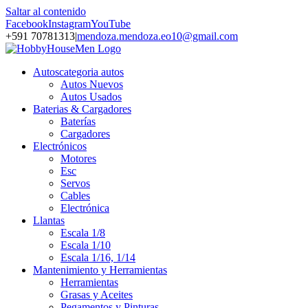
Saltar al contenido
Facebook
Instagram
YouTube
+591 70781313
|
mendoza.mendoza.eo10@gmail.com
Autos
categoria autos
Autos Nuevos
Autos Usados
Baterias & Cargadores
Baterías
Cargadores
Electrónicos
Motores
Esc
Servos
Cables
Electrónica
Llantas
Escala 1/8
Escala 1/10
Escala 1/16, 1/14
Mantenimiento y Herramientas
Herramientas
Grasas y Aceites
Pegamentos y Pinturas