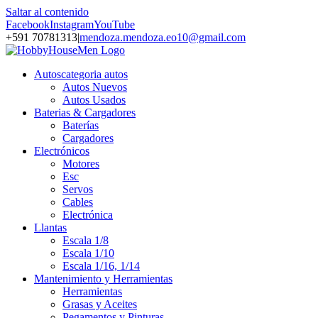
Saltar al contenido
Facebook
Instagram
YouTube
+591 70781313
|
mendoza.mendoza.eo10@gmail.com
Autos
categoria autos
Autos Nuevos
Autos Usados
Baterias & Cargadores
Baterías
Cargadores
Electrónicos
Motores
Esc
Servos
Cables
Electrónica
Llantas
Escala 1/8
Escala 1/10
Escala 1/16, 1/14
Mantenimiento y Herramientas
Herramientas
Grasas y Aceites
Pegamentos y Pinturas