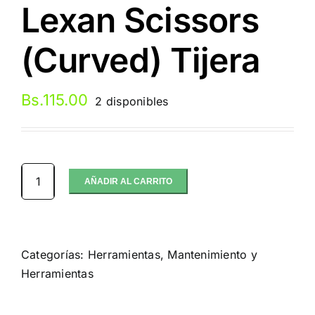
Lexan Scissors
(Curved) Tijera
Bs.
115.00
2 disponibles
AÑADIR AL CARRITO
ProTek
RC
"TruTorque"
Lexan
Categorías:
Herramientas
,
Mantenimiento y
Scissors
Herramientas
(Curved)
Tijera