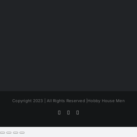
Copyright 2023 | All Rights Reserved |Hobby House Men
Facebook
Instagram
YouTube