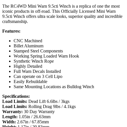
The RC4WD Mini Warn 9.5cti Winch is a replica of one the most
iconic products in off-road. This Officially Licensed Mini Warn
9.5cti Winch offers ultra scale looks, superior quality and incredible
craftsmanship.
Features:
CNC Machined
Billet Aluminum
Stamped Steel Components
Working Spring Loaded Warn Hook
Synthetic Winch Rope
Highly Detailed
Full Warn Decals Installed
Can operate on 3 Cell Lipo
Easily Rebuildable
Same Mounting Locations as Bulldog Winch
Specifications:
Load Limits:
Dead Lift 6.6lbs / 3kgs
Load Limits:
Rolling Drag 9lbs / 4.1kgs
Warranty:
30 Day Warranty
Length:
1.05in / 26.63mm
Width:
2.67in / 67.85mm
Height:
1.17in / 29.83mm