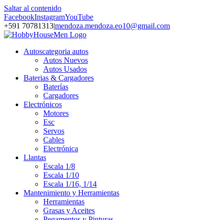
Saltar al contenido
Facebook
Instagram
YouTube
+591 70781313
|
mendoza.mendoza.eo10@gmail.com
Autos
categoria autos
Autos Nuevos
Autos Usados
Baterias & Cargadores
Baterías
Cargadores
Electrónicos
Motores
Esc
Servos
Cables
Electrónica
Llantas
Escala 1/8
Escala 1/10
Escala 1/16, 1/14
Mantenimiento y Herramientas
Herramientas
Grasas y Aceites
Pegamentos y Pinturas