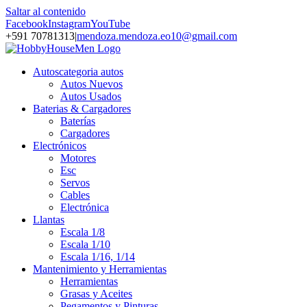
Saltar al contenido
Facebook
Instagram
YouTube
+591 70781313
|
mendoza.mendoza.eo10@gmail.com
Autos
categoria autos
Autos Nuevos
Autos Usados
Baterias & Cargadores
Baterías
Cargadores
Electrónicos
Motores
Esc
Servos
Cables
Electrónica
Llantas
Escala 1/8
Escala 1/10
Escala 1/16, 1/14
Mantenimiento y Herramientas
Herramientas
Grasas y Aceites
Pegamentos y Pinturas