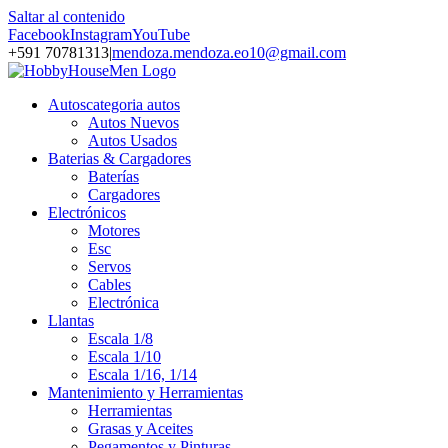
Saltar al contenido
Facebook
Instagram
YouTube
+591 70781313
|
mendoza.mendoza.eo10@gmail.com
Autos
categoria autos
Autos Nuevos
Autos Usados
Baterias & Cargadores
Baterías
Cargadores
Electrónicos
Motores
Esc
Servos
Cables
Electrónica
Llantas
Escala 1/8
Escala 1/10
Escala 1/16, 1/14
Mantenimiento y Herramientas
Herramientas
Grasas y Aceites
Pegamentos y Pinturas